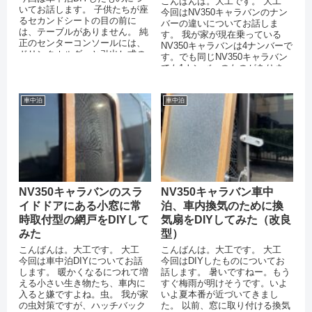
こんばんは。大工です。 大工
いてお話します。 子供たちが座
今回はNV350キャラバンのナン
るセカンドシートの目の前に
バーの違いについてお話しま
は、テーブルがありません。 純
す。 我が家が現在乗っている
正のセンターコンソールには、
NV350キャラバンは4ナンバーで
ドリンクホルダーと引出し式の
す。でも同じNV350キャラバン
小さなテーブルが...
でも1ナンバーのものがありま
す。 ご...
車中泊
車中泊
NV350キャラバンのスラ
NV350キャラバン車中
イドドアにある小窓に常
泊、車内換気のために換
時取付型の網戸をDIYして
気扇をDIYしてみた（改良
みた
型）
こんばんは。大工です。 大工
こんばんは。大工です。 大工
今回は車中泊DIYについてお話
今回はDIYしたものについてお
します。 暖かくなるにつれて増
話します。 暑いですねー。もう
える小さい生き物たち、車内に
すぐ梅雨が明けそうです。いよ
入ると嫌ですよね。虫。 我が家
いよ夏本番が近づいてきまし
の虫対策ですが、ハッチバック
た。 以前、窓に取り付ける換気