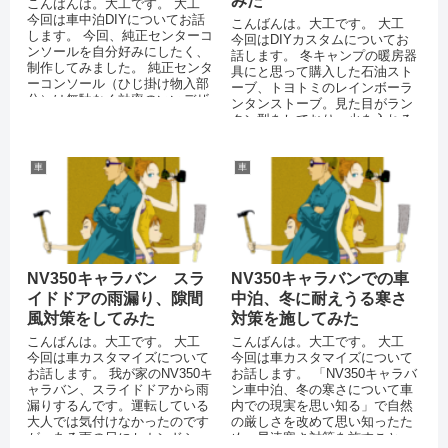
みた
こんばんは。大工です。 大工
今回は車中泊DIYについてお話
こんばんは。大工です。 大工
します。 今回、純正センターコ
今回はDIYカスタムについてお
ンソールを自分好みにしたく、
話します。 冬キャンプの暖房器
制作してみました。 純正センタ
具にと思って購入した石油スト
ーコンソール（ひじ掛け物入部
ーブ、トヨトミのレインボーラ
分）は無駄なく効率のいいデザ
ンタンストーブ。見た目がラン
インなのですが...
タン型をしており、火を入れる
と筒状のガラスケースが...
車
車
NV350キャラバン スラ
NV350キャラバンでの車
イドドアの雨漏り、隙間
中泊、冬に耐えうる寒さ
風対策をしてみた
対策を施してみた
こんばんは。大工です。 大工
こんばんは。大工です。 大工
今回は車カスタマイズについて
今回は車カスタマイズについて
お話します。 我が家のNV350キ
お話します。 「NV350キャラバ
ャラバン、スライドドアから雨
ン車中泊、冬の寒さについて車
漏りするんです。運転している
内での現実を思い知る」で自然
大人では気付けなかったのです
の厳しさを改めて思い知ったた
が、ある雨の日にセカンドシー
め、早速寒さ対策を施すこと