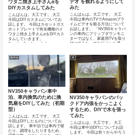
デオ を観れるようにして
ワタニ焼き上手さんαを
みた
DIYカスタムしてみた
こんばんは。大工です。 大工
こんばんは。大工です。 大工
今回は車内のTVでAmazonプラ
今回はDIYカスタムについてお
イムビデオを観る方法について
話します。 今回はカセットガス
お話します。 「NV350キャラバ
ホットプレートで有名機種のイ
ンの車内にフリップダウンモニ
ワタニ焼き上手さんαをDIYカス
ターではなく、家庭用TVを取り
タムしていきます。
付けてみた」でお伝えした通
(function(b,c,f,g,a,d,e)...
り、我が家のN...
車中泊
車
NV350キャラバン車中
泊、車内換気のために換
NV350キャラバンのバッ
気扇をDIYしてみた（初期
クドア内張をかっこよく
型）
するため、DIYで木を張っ
てみた
こんばんは。大工です。 大工
今回はDIYしたものについてお
こんばんは。大工です。 大工
話します。 車中泊では車内で寝
今回は車中泊DIYについてお話
たり、調理をしたりするため、
します。 今回は前々からやろう