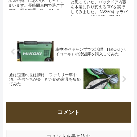
湿気や熱、においがこもってし
と思っていた、バックドア内張
まいます。長時間車内で過ごす
を木製に作り変えるDIYを実行
ので、窓も結露してしまいま
してみました。 NV350キャラバ
す。 車内の空気を...
ンpremium GXの純正使用は、...
車中泊やキャンプで大活躍 HiKOKI(ハ
イコーキ）の冷温庫を購入してみた
旅は道連れ世は情け ファミリー車中
泊、子供たちが楽しむための道具を集め
てみた
コメント
コメントを書き込む