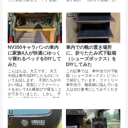
には市販の防虫ネットを使用し
扇をDIYし、1年ほど使用してい
ています。...
たのですが、...
車
車中泊
NV350キャラバンの車内
車内での靴の置き場所
に家族4人が快適にゆっく
に、折りたたみ式下駄箱
り寝れるベッドをDIYして
（シューズボックス）を
みた
DIYしてみた
こんばんは。大工です。 大工
この記事では、車中泊での下駄
今回は車中泊DIYしたものにつ
箱（シューズボックス）につい
いてお話します。 子供たちが小
て紹介しています。ファミリー
さい頃は、荷室にソファーベッ
車中泊で、靴収納に悩んでいる
ドをおいて4人横並びで寝ること
人はぜひ参考にしてみてくださ
ができていました。 しかし、子
い。
供たちが成長するにつれ、横並
びで寝るのは...
車
キャンプ道具