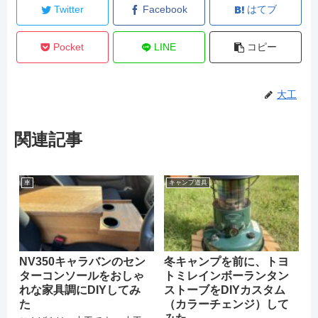
Twitter
Facebook
はてブ
Pocket
LINE
コピー
大工
関連記事
車
キャンプ道具
NV350キャラバンのセン
冬キャンプを前に、トヨ
ターコンソールをおしゃ
トミレインボーランタン
れな家具調にDIYしてみ
ストーブをDIYカスタム
た
（カラーチェンジ）して