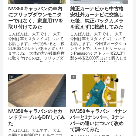
NV350キャラバンの車内
純正カーナビから中古格
にフリップダウンモニタ
安社外カーナビに交換し
ーではなく、家庭用TVを
た後、純正バックカメラ
取り付けてみた
を変えずに接続してみた
こんばんは。大工です。 大工
こんばんは。大工です。 大工
今回は車カスタマイズについて
今回は車カスタマイズについて
お話します。 子供がいると、後
お話します。 今回某オークショ
部座席にテレビがあると助かり
ンサイトで、カーナビゲーショ
ますよね。 大体の方が後部座席
ンPanasonic ストラーダ2013年
に取り付けるのは、フリップダ
製を格安2,000円ほどで購入しま
ウンモニターかと思います。し
した。中古でNV350キャラバ
かし、我が家はフ...
ン...
車
車
NV350キャラバンのセカ
NV350キャラバン 4ナン
ンドテーブルをDIYしてみ
バーと1ナンバー、3ナン
た
バーの違いについて改め
て調べてみた
こんばんは。大工です。 大工
今回は車中泊DIYしたものにつ