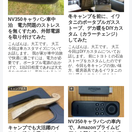
冬キャンプを前に、イワ
NV350キャラバン車中
タニのポータブルガスス
泊 電力問題のストレス
トーブ、デカ暖をDIYカス
を無くすため、外部電源
タム（カラーチェンジ）
を取り付けてみた
してみた
こんばんは。大工です。 大工
こんばんは。大工です。 大工
今回は車カスタマイズについて
今回はDIYカスタムについてお
お話します。 我が家が車中泊旅
話します。 前にトヨトミの石油
で快適に過ごすには、電力が必
ストーブをカスタムしたのです
要です。ポータブル電源のおか
が、今回も冬キャンプの強い味
げで、1泊2日程度であれば大丈
方、暖房器具であるイワタニの
夫なのですが、長旅となるとそ
デカ暖をカスタムしてみまし
うはいきません。 ...
た。 トヨトミの石...
キャンプ道具
車
NV350キャラバンの車内
で、Amazonプライムビ
キャンプでも大活躍のイ