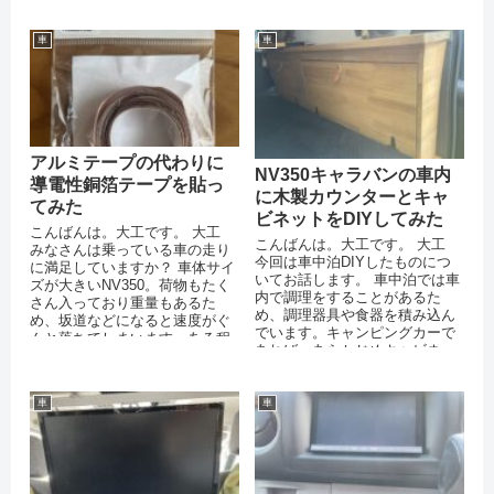
トに座っている子供た...
に。 寒さ対策を...
車
車
アルミテープの代わりに
NV350キャラバンの車内
導電性銅箔テープを貼っ
に木製カウンターとキャ
てみた
ビネットをDIYしてみた
こんばんは。大工です。 大工
こんばんは。大工です。 大工
みなさんは乗っている車の走り
今回は車中泊DIYしたものにつ
に満足していますか？ 車体サイ
いてお話します。 車中泊では車
ズが大きいNV350。荷物もたく
内で調理をすることがあるた
さん入っており重量もあるた
め、調理器具や食器を積み込ん
め、坂道などになると速度がぐ
でいます。キャンピングカーで
んと落ちてしまいます。ある程
あれば、あらかじめキャビネッ
度は仕方がないと思って...
トがありますが、我が家の...
車
車