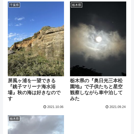
千葉県
栃木県
屏風ヶ浦を一望できる
栃木県の『奥日光三本松
『銚子マリーナ海水浴
園地』で子供たちと星空
場』秋の海は好きなので
観察しながら車中泊して
す
みた
2021.10.06
2021.09.24
栃木県