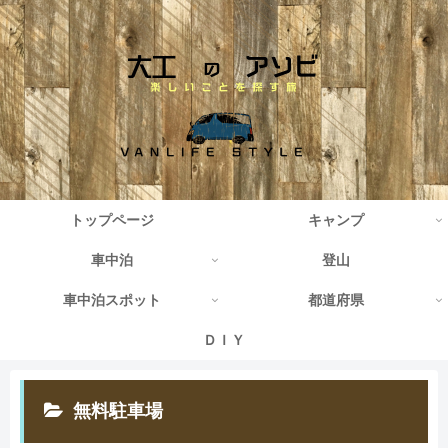
トップページ
キャンプ
車中泊
登山
車中泊スポット
都道府県
ＤＩＹ
無料駐車場